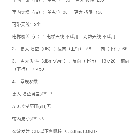
室内穿墙（㎡）：单点位 80 更大 极限 150
可带天线：2个
电梯覆盖（m）：电梯天线 不适用 对数天线 不适用
2、 更大 增益（dB）：反向（上行） 58 前向（下行）65
3、 更大 功率（dBm
wm）：反向（上行） 13
20 前向
∨
∨
（下行）17
50
∨
4、 常规参数
更大 增益误差
±
(dB)
3
控制范围
无
ALC
(dB)
带内波动
≤
(dB)
6
杂散发射
以下各频段
≤
1GHz
-36dBm/100KHz