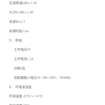
互调衰减
≤
(dBc)
-45
≤
ACPR (dBc)
-40
驻波比≤
2.5
处理时延≤
1us
5、 供电
工作电压
5V
工作电流
1.2A
功耗
瓦
6
适配器输入电压
，
AC 100~240V
50/60Hz
6、 环境温湿度
环境温度
℃～
℃
-25
+55