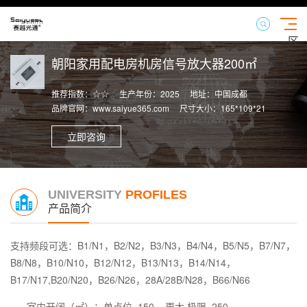
区
域
朝阳家用配电房机房信号放大器200㎡
【切
换】
推荐指数：☆☆
生产年份：2025
地址：中国成都
品牌官网：www.saiyue365.com
尺寸大小：165*109*21
立即咨询
UNIVERSITY
PROFILES
产品简介
支持频段可选：
B1/N1，B2/N2，B3/N3，B4/N4，B5/N5，B7/N7，
B8/N8，B10/N10，B12/N12，B13/N13，B14/N14，
B17/N17,B20/N20，B26/N26，28A/28B/N28，B66/N66
室内开阔（㎡）：单点位 150 更大 极限 250