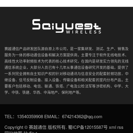
赛越通信产品研发团队源自原上市公司，是一家集研发、测试、生产、销售及
服务为一体的移动通信设备和解决方案提供商，主要专注于软件无线电技术、
高线性大功率射频技术为代表的核心技术研究，在国内是研发实力领先的无线
通信系统企业，大部分人员已有十几年从事通信设备研究开发的基础，提供了
一系列完全拥有自主知识产权的针对移动通讯与信息安全的配套射频功放、中
继设备、信号反制设备、接入设备、传输设备和相关配套的室内分布产品。主
要客户包括移动、电信、联通、铁塔、广电及公检法军等涉密机构、中学、大
学、中铁、铁建、华西、中海地产、保利地产等。
TEL：13540359908 EMAIL：674214362@qq.com
Copyright ©
赛越通信
版权所有.
蜀ICP备12015587号
xml
rss