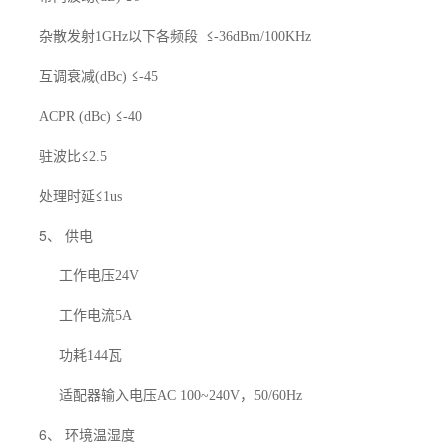
杂散发射
以下各频段
≤
1GHz
-36dBm/100KHz
互调衰减
≤
(dBc)
-45
≤
ACPR (dBc)
-40
驻波比≤
2.5
处理时延≤
1us
5、 供电
工作电压
24V
工作电流
5A
功耗
瓦
144
适配器输入电压
，
AC 100~240V
50/60Hz
6、 环境温湿度