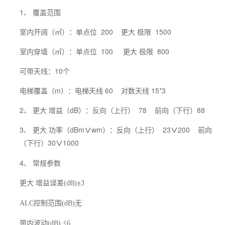
1、 覆盖范围
室内开阔（㎡）：单点位 200 更大 极限 1500
室内穿墙（㎡）：单点位 100 更大 极限 800
可带天线：10个
电梯覆盖（m）：电梯天线 60 对数天线 15*3
2、 更大 增益（dB）：反向（上行） 78 前向（下行）88
3、 更大 功率（dBm
wm）：反向（上行） 23
200 前向
∨
∨
（下行）30
1000
∨
4、 常规参数
更大 增益误差
±
(dB)
3
控制范围
无
ALC
(dB)
带内波动
≤
(dB)
6