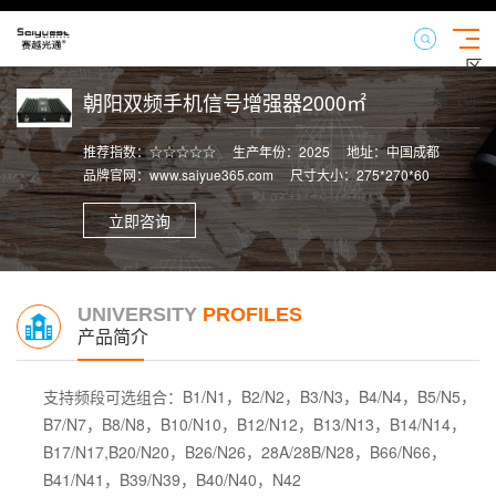
区
域
朝阳双频手机信号增强器2000㎡
【切
换】
推荐指数：☆☆☆☆☆
生产年份：2025
地址：中国成都
品牌官网：www.saiyue365.com
尺寸大小：275*270*60
立即咨询
UNIVERSITY
PROFILES
产品简介
支持频段可选组合：B1/N1，B2/N2，B3/N3，B4/N4，B5/N5，
B7/N7，B8/N8，B10/N10，B12/N12，B13/N13，B14/N14，
B17/N17,B20/N20，B26/N26，28A/28B/N28，B66/N66，
B41/N41，B39/N39，B40/N40，N42